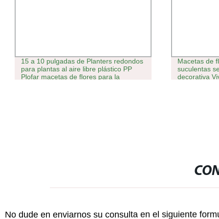
15 a 10 pulgadas de Planters redondos
Macetas de flo
para plantas al aire libre plástico PP
suculentas se
Plofar macetas de flores para la
decorativa V
decoración de balcón con riego
Balcón plant
automático Función
CON
No dude en enviarnos su consulta en el siguiente form