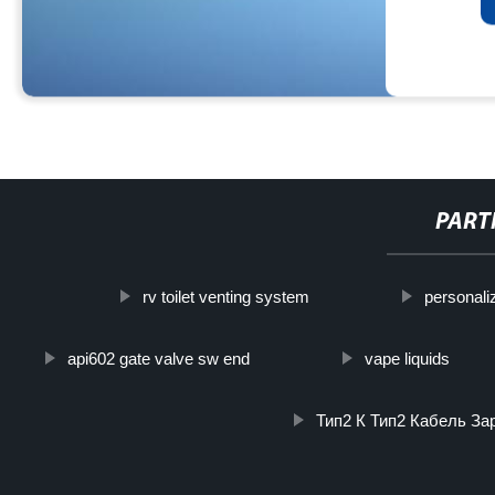
PART
rv toilet venting system
personali
api602 gate valve sw end
vape liquids
Тип2 К Тип2 Кабель За