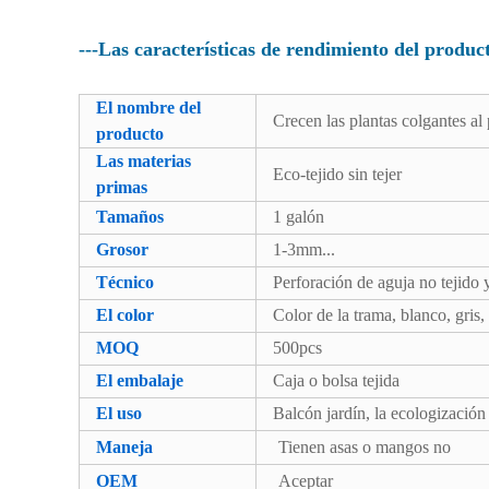
---Las características de rendimiento del product
El nombre del
Crecen las plantas colgantes al 
producto
Las materias
Eco-tejido sin tejer
primas
Tamaños
1 galón
Grosor
1-3mm...
Técnico
Perforación de aguja no tejido 
El color
Color de la trama, blanco, gris,
MOQ
500pcs
El embalaje
Caja o bolsa tejida
El uso
Balcón jardín, la ecologización
Maneja
Tienen asas o mangos no
OEM
Aceptar