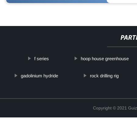
PART
f series
hoop house greenhouse
gadolinium hydride
rock drilling rig
Copyright © 2021 Guiz