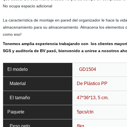
No ocupa espacio adicional
La característica de montaje en pared del organizador le hace la vid
almacenamiento para su almacenamiento. Almacena los elementos den
como eso!
Tenemos
amplia experiencia trabajando con
los clientes mayor
SGS y auditoría de BV pasó, bienvenido a unirse a nosotros aho
El modelo
GD
1504
Material
De Plástico PP
El tamaño
47*36*13, 5 cm.
Paquete
5pcs/ctn
Peso neto
8kg.