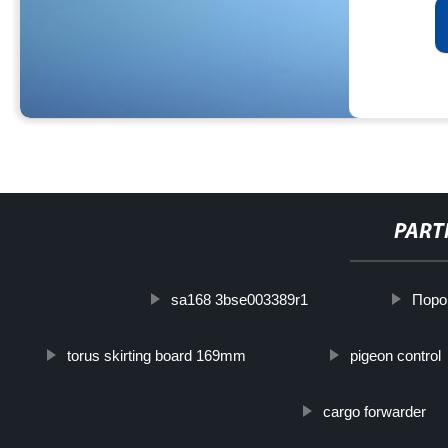
PART
sa168 3bse003389r1
Поро
torus skirting board 169mm
pigeon control
cargo forwarder