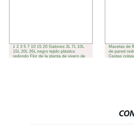
1 2 3 5 7 10 15 20 Galones 3L 7L 10L
Macetas de fl
15L 20L 35L negro tejido plástico
de pared red
redondo Flor de la planta de vivero de
Cestas colgan
árboles del jardín de siembra de
libre
plántulas de drenaje de Maceta de raíz
la patata Pot
CON