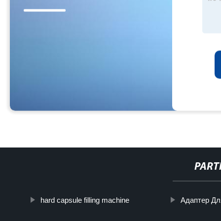
PART
hard capsule filling machine
Адаптер Дл