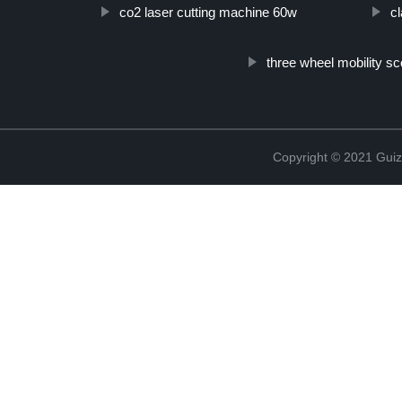
co2 laser cutting machine 60w
cl
three wheel mobility sc
Copyright © 2021 Guiz