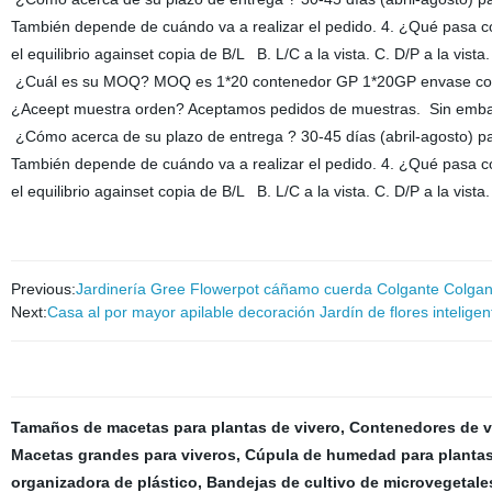
También depende de cuándo va a realizar el pedido. 4. ¿Qué pasa c
el equilibrio againset copia de B/L B. L/C a la vista. C. D/P a la vis
¿Cuál es su MOQ? MOQ es 1*20 contenedor GP 1*20GP envase con 
¿Aceept muestra orden? Aceptamos pedidos de muestras. Sin embargo 
¿Cómo acerca de su plazo de entrega ? 30-45 días (abril-agosto) pa
También depende de cuándo va a realizar el pedido. 4. ¿Qué pasa c
el equilibrio againset copia de B/L B. L/C a la vista. C. D/P a la vis
Previous:
Jardinería Gree Flowerpot cáñamo cuerda Colgante Colgante
Next:
Casa al por mayor apilable decoración Jardín de flores intelige
Tamaños de macetas para plantas de vivero
,
Contenedores de v
Macetas grandes para viveros
,
Cúpula de humedad para planta
organizadora de plástico
,
Bandejas de cultivo de microvegetale