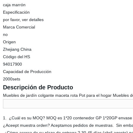
caja marrón
Especificación
por favor, ver detalles
Marca Comercial
no
Origen
Zhejiang China
Código del HS
94017900
Capacidad de Producción
2000sets
Descripción de Producto
Muebles de jardín colgante maceta rota Pot para el hogar Muebles de
1. ¿Cuál es su MOQ? MOQ es 1*20 contenedor GP 1*20GP envase c
¿Aceept muestra orden? Aceptamos pedidos de muestras. Sin embargo 
¿Cómo acerca de su plazo de entrega ? 30-45 días (abril-agosto) pa