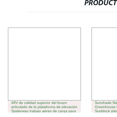
PRODUCT
48V de calidad superior del brazo
Sunshade Net
articulado de la plataforma de elevación
Greenhouse te
Spiderway trabajo aéreo de carga para
Sunblock plá
el 1 de 5-6 días de uso de árboles
ganchos de r