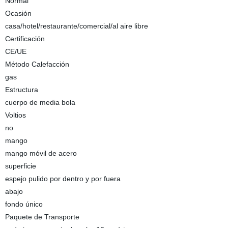
Normal
Ocasión
casa/hotel/restaurante/comercial/al aire libre
Certificación
CE/UE
Método Calefacción
gas
Estructura
cuerpo de media bola
Voltios
no
mango
mango móvil de acero
superficie
espejo pulido por dentro y por fuera
abajo
fondo único
Paquete de Transporte