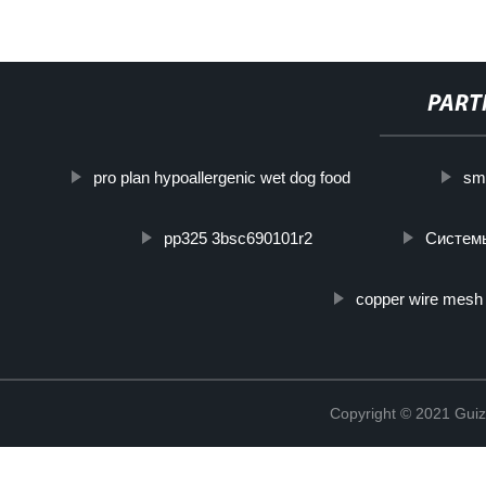
PART
pro plan hypoallergenic wet dog food
sma
pp325 3bsc690101r2
Систем
copper wire mesh
Copyright © 2021 Guiz