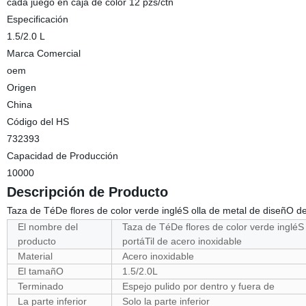
cada juego en caja de color 12 pzs/ctn
Especificación
1.5/2.0 L
Marca Comercial
oem
Origen
China
Código del HS
732393
Capacidad de Producción
10000
Descripción de Producto
Taza de TéDe flores de color verde ingléS olla de metal de diseñO de 
El nombre del
Taza de TéDe flores de color verde ingléS 
producto
portáTil de acero inoxidable
Material
Acero inoxidable
El tamañO
1.5/2.0L
Terminado
Espejo pulido por dentro y fuera de
La parte inferior
Solo la parte inferior