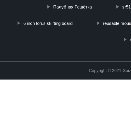
Палубная Решётка
sr5
6 inch torus skirting board
reusable mous
Copyright © 2021 Guiz