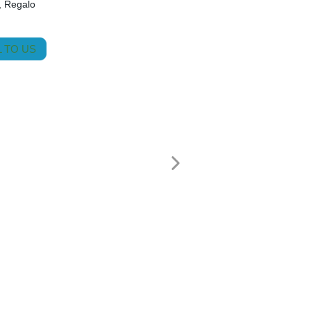
, Regalo
 TO US