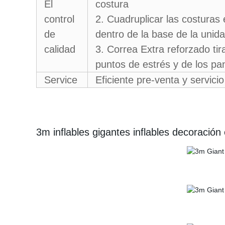
El
costura
control
2. Cuadruplicar las costuras
de
dentro de la base de la unid
calidad
3. Correa Extra reforzado tir
puntos de estrés y de los pan
Service
Eficiente pre-venta y servici
3m inflables gigantes inflables decoració