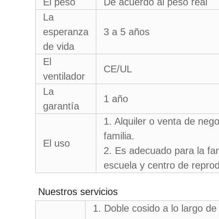
El peso
De acuerdo al peso real
La
esperanza
3 a 5 años
de vida
El
CE/UL
ventilador
La
1 año
garantía
1. Alquiler o venta de nego
familia.
El uso
2. Es adecuado para la fami
escuela y centro de repro
Nuestros servicios
1. Doble cosido a lo largo de 