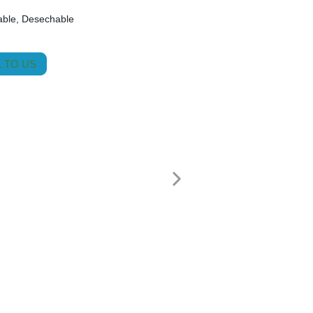
dable, Desechable
 TO US